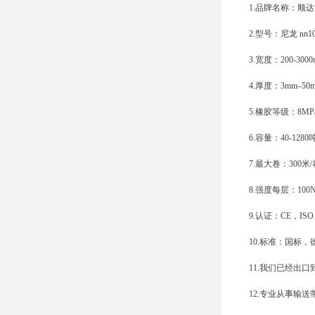
1.品牌名称：顺达
2.型号：尼龙 nn100
3.宽度：200-3000
4.厚度：3mm–50
5.橡胶等级：8MPa
6.容量：40-1280
7.最大卷：300米/
8.强度每层：100N
9.认证：CE，IS
10.标准：国标
11.我们已经出口
12.专业从事输送