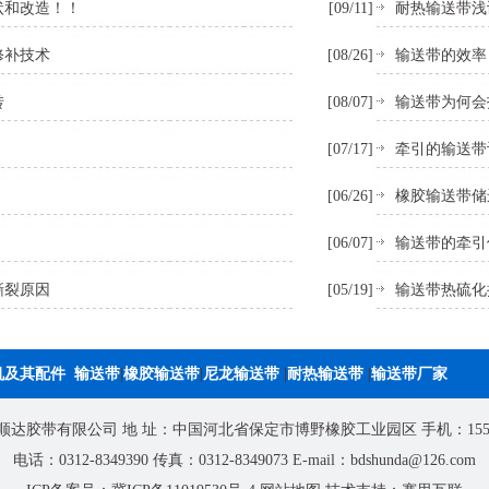
状和改造！！
[09/11]
耐热输送带浅
修补技术
[08/26]
输送带的效率
转
[08/07]
输送带为何会
[07/17]
牵引的输送带
[06/26]
橡胶输送带储
[06/07]
输送带的牵引
撕裂原因
[05/19]
输送带热硫化
机及其配件
输送带
|
橡胶输送带
|
尼龙输送带
|
耐热输送带
|
输送带厂家
达胶带有限公司 地 址：中国河北省保定市博野橡胶工业园区 手机：155332
电话：0312-8349390 传真：0312-8349073 E-mail：bdshunda@126.com