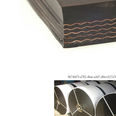
9b74fd7f-a782-4bae-a3d7-d9eccb57a7