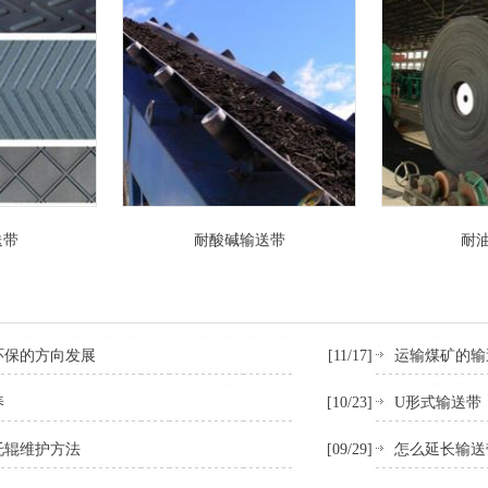
送带
耐酸碱输送带
耐
环保的方向发展
[11/17]
运输煤矿的输
养
[10/23]
U形式输送带
托辊维护方法
[09/29]
怎么延长输送