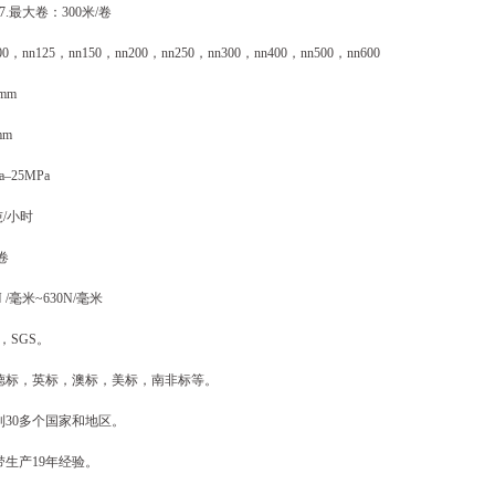
7.最大卷：300米/卷
，nn125，nn150，nn200，nn250，nn300，nn400，nn500，nn600
mm
mm
–25MPa
吨/小时
卷
 /毫米~630N/毫米
O，SGS。
，德标，英标，澳标，美标，南非标等。
到30多个国家和地区。
带生产19年经验。